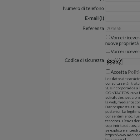
Numero di telefono
E-mail
Referenza
Vorrei ricever
nuove proprietà
Vorrei ricever
Codice di sicurezza
Accetta
Politi
Los datos de carácte
consulta serán tra
SL e incorporados a 
CONTACTOS, cuya fi
solicitudes, peticio
la web, mediante cor
Dar respuesta a tu s
posterior. La legitim
consentimiento. Tus
terceros. Tienes der
suprimir tus datos,
se explica en nuestra
https://www.adelop
lanzarote-sl