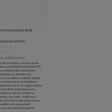
e informazioni delle
e nuove notizie
ca sulla privacy
r personal que consten en la
tados por IMPERIO LANZAROTE
la actividad de tratamiento
nalidad es atender tus
nes o consultas recibidas desde
reo electrónico o telefónico.
olicitud y hacer un seguimiento
ación del tratamiento es tu
 datos no serán cedidos a
echo a acceder, rectificar y
 así como otros derechos como
 política de privacidad:
d.com/privacidad/imperio-