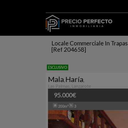
Locale Commerciale In Trapass
[Ref 204658]
ESCLUSIVO
Mala
Haría
,
,
Las Palmas, Lanzarote
95.000€
200m²
3