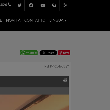
.826
E
NOVITÀ
CONTATTO
LINGUA
Save
Ref. PP-204658
🔗