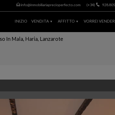
info@inmobiliariaprecioperfecto.com
(+34)
928.805
INIZIO
VENDITA
AFFITTO
VORREI VENDER
o In Mala, Haria, Lanzarote