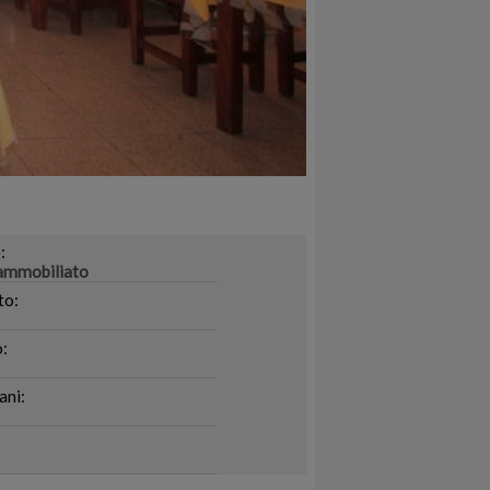
:
ammobiliato
to:
:
ani: