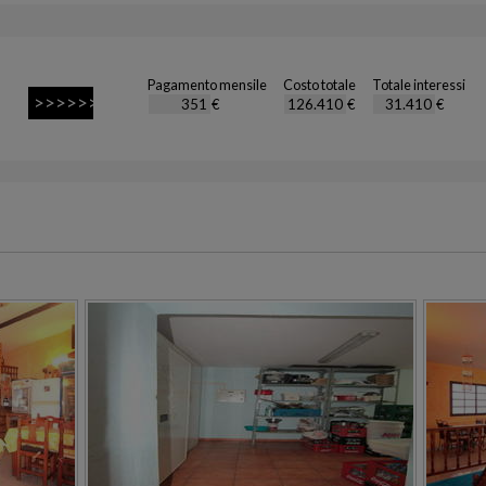
Pagamento mensile
Costo totale
Totale interessi
€
€
€