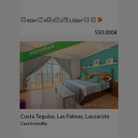
422m²
4
3
2
1.522m²
550.000€
BUON AFFARE
53
<
>
Ref. PP-634212
🔗
Costa Teguise
,
Las Palmas, Lanzarote
Casa in vendita