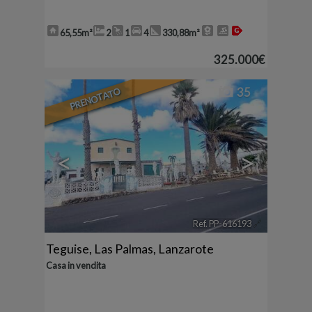
65,55m²
2
1
4
330,88m²
325.000€
PRENOTATO
35
<
>
Ref. PP-616193
🔗
Teguise
,
Las Palmas, Lanzarote
Casa in vendita