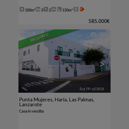
100m²
3
2
150m²
585.000€
27
ESCLUSIVO
<
>
Ref. PP-603858
🔗
Punta Mujeres
,
Haría
,
Las Palmas,
Lanzarote
Casa in vendita