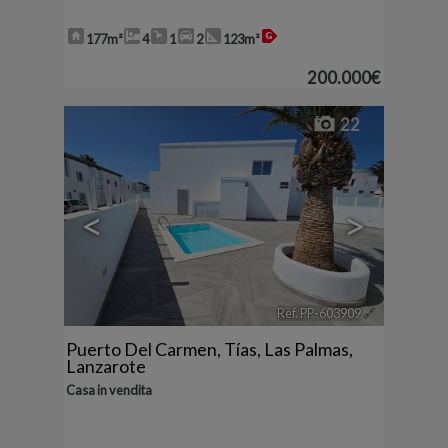
177m²
4
1
2
123m²
200.000€
22
<
>
Ref. PP-603909
🔗
Puerto Del Carmen
,
Tías
,
Las Palmas,
Lanzarote
Casa in vendita