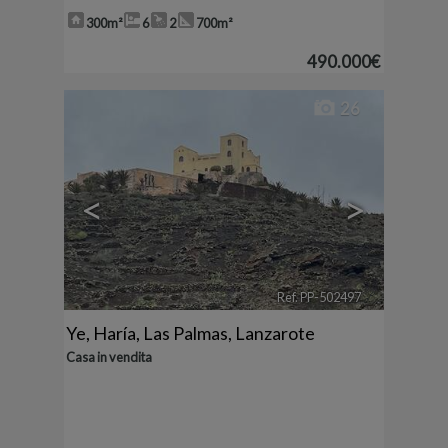
300m²
6
2
700m²
490.000€
26
<
>
Ref. PP-502497
🔗
Ye
,
Haría
,
Las Palmas, Lanzarote
Casa in vendita