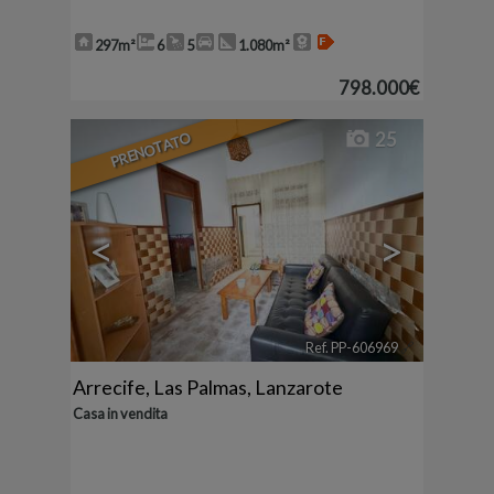
297m²
6
5
1.080m²
798.000€
PRENOTATO
25
<
>
Ref. PP-606969
🔗
Arrecife
,
Las Palmas, Lanzarote
Casa in vendita