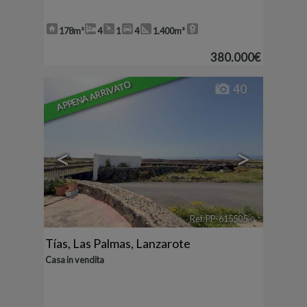
178m²
4
1
4
1.400m²
380.000€
APPENA ARRIVATO
40
<
>
Ref. PP-615505
🔗
Tías
,
Las Palmas, Lanzarote
Casa in vendita