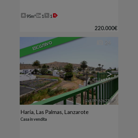
95m²
1
1
220.000€
24
ESCLUSIVO
<
>
Ref. PP-626228
🔗
Haría
,
Las Palmas, Lanzarote
Casa in vendita