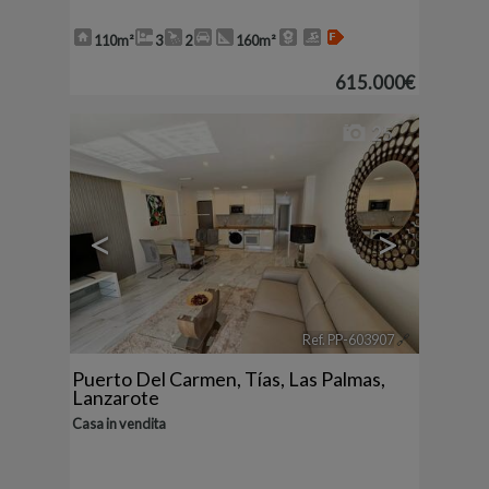
110m²
3
2
160m²
615.000€
25
<
>
Ref. PP-603907
🔗
Puerto Del Carmen
,
Tías
,
Las Palmas,
Lanzarote
Casa in vendita