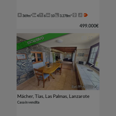
369m²
4
6
10
3.278m²
499.000€
37
ESCLUSIVO
<
>
Ref. PP-631036
🔗
Mácher
,
Tías
,
Las Palmas, Lanzarote
Casa in vendita