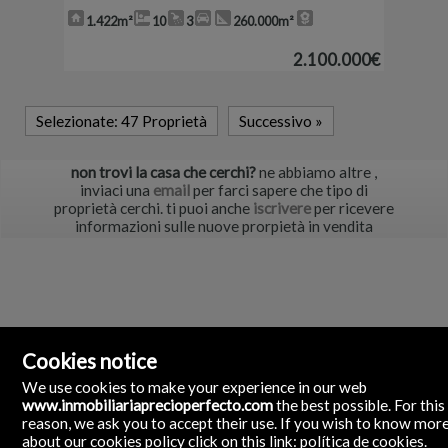
1.422m²
10
3
260.000m²
2.100.000€
Selezionate:
47 Proprietà
Successivo
»
non trovi la casa che cerchi?
ne abbiamo altre
,
inviaci una
email
per farci sapere che tipo di
proprietà cerchi. ti puoi anche
iscrivere
per ricevere
informazioni sulle nuove prorpietà in vendita
Cookies notice
We use cookies to make your experience in our web
www.inmobiliariaprecioperfecto.com
the best possible. For this
reason, we ask you to accept their use. If you wish to know mor
about our cookies policy click on this link:
política de cookies
.
Inmobiliaria Precio Perfecto