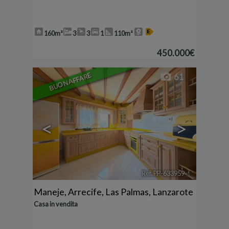
160m²
3
3
1
110m²
450.000€
BUON AFFARE
61
<
>
Ref. PP-633959
🔗
Maneje
,
Arrecife
,
Las Palmas, Lanzarote
Casa in vendita