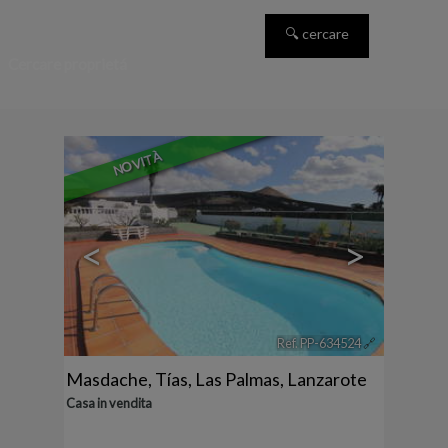
Cercare proprietá
NOVITÀ
<
>
Ref. PP-634524
🔗
Masdache
,
Tías
,
Las Palmas, Lanzarote
Casa in vendita