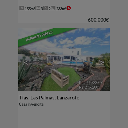
155m²
3
2
233m²
600.000€
IN PRIMO PIANO
<
>
Ref. PP-588520
🔗
Ref2. 562803
Tías
,
Las Palmas, Lanzarote
Casa in vendita