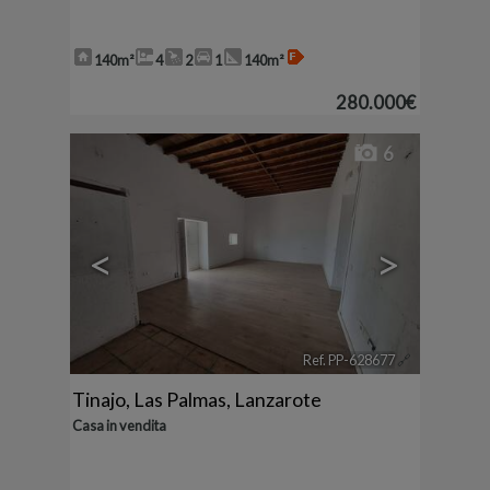
140m²
4
2
1
140m²
280.000€
6
<
>
Ref. PP-628677
🔗
Tinajo
,
Las Palmas, Lanzarote
Casa in vendita