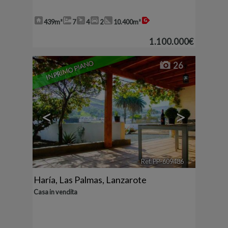
439m²
7
4
2
10.400m²
1.100.000€
IN PRIMO PIANO
26
<
>
Ref. PP-609486
🔗
Haría
,
Las Palmas, Lanzarote
Casa in vendita