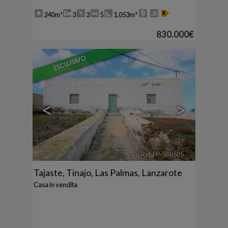
240m²
3
3
5
1.053m²
830.000€
19
ESCLUSIVO
<
>
Ref. PP-588505
🔗
Tajaste
,
Tinajo
,
Las Palmas, Lanzarote
Casa in vendita