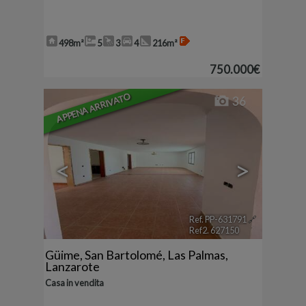
498m²
5
3
4
216m²
750.000€
APPENA ARRIVATO
36
<
>
Ref. PP-631791
🔗
Ref2. 627150
Güime
,
San Bartolomé
,
Las Palmas,
Lanzarote
Casa in vendita