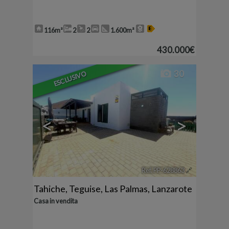
116m²
2
2
1.600m²
430.000€
30
ESCLUSIVO
<
>
Ref. PP-628863
🔗
Tahiche
,
Teguise
,
Las Palmas, Lanzarote
Casa in vendita