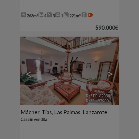
263m²
4
3
1
221m²
590.000€
54
<
>
Ref. PP-620842
🔗
Ref2. 487900
Mácher
,
Tías
,
Las Palmas, Lanzarote
Casa in vendita