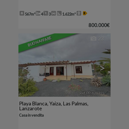
567m²
4
3
1.622m²
800.000€
BUON AFFARE
23
<
>
Ref. PP-620311
🔗
Playa Blanca
,
Yaiza
,
Las Palmas,
Lanzarote
Casa in vendita