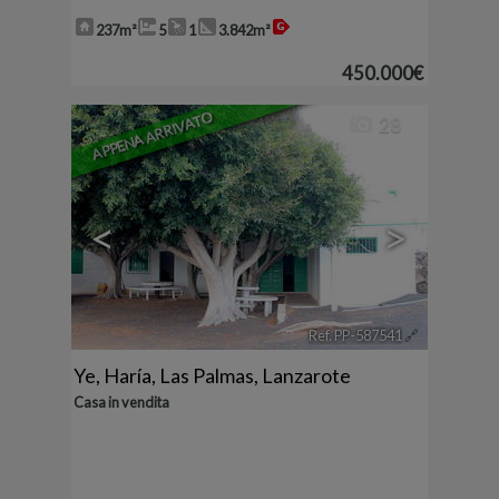
237m²
5
1
3.842m²
450.000€
APPENA ARRIVATO
28
<
>
Ref. PP-587541
🔗
Ye
,
Haría
,
Las Palmas, Lanzarote
Casa in vendita