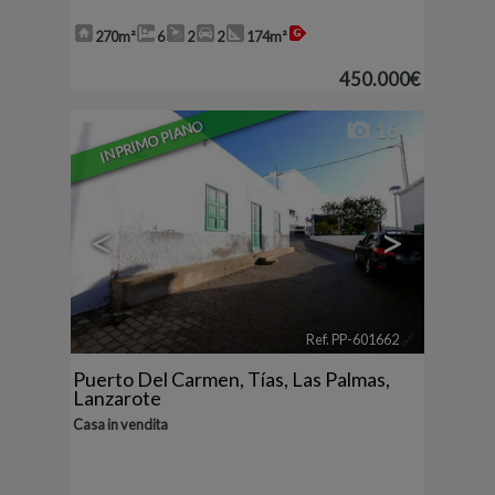
270m²
6
2
2
174m²
450.000€
IN PRIMO PIANO
16
<
>
Ref. PP-601662
🔗
Puerto Del Carmen
,
Tías
,
Las Palmas,
Lanzarote
Casa in vendita