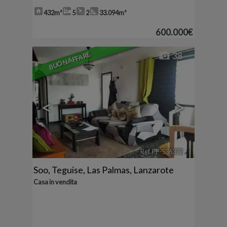
432m²
5
2
33.094m²
600.000€
BUON AFFARE
38
<
>
Ref. PP-536372
🔗
Soo
,
Teguise
,
Las Palmas, Lanzarote
Casa in vendita