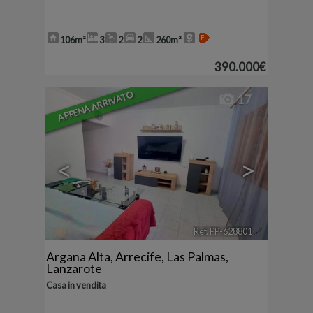
106m²
3
2
2
260m²
390.000€
APPENA ARRIVATO
17
<
>
Ref. PP-628801
🔗
Argana Alta
,
Arrecife
,
Las Palmas,
Lanzarote
Casa in vendita