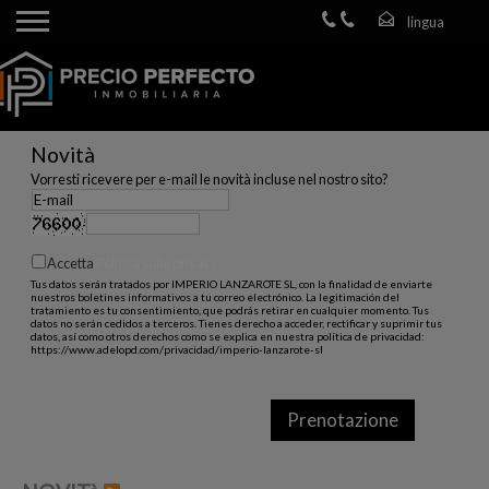
Novità
Vorresti ricevere per e-mail le novità incluse nel nostro sito?
Accetta
Politica sulla privacy
Tus datos serán tratados por IMPERIO LANZAROTE SL, con la finalidad de enviarte
nuestros boletines informativos a tu correo electrónico. La legitimación del
tratamiento es tu consentimiento, que podrás retirar en cualquier momento. Tus
datos no serán cedidos a terceros. Tienes derecho a acceder, rectificar y suprimir tus
datos, así como otros derechos como se explica en nuestra política de privacidad:
https://www.adelopd.com/privacidad/imperio-lanzarote-sl