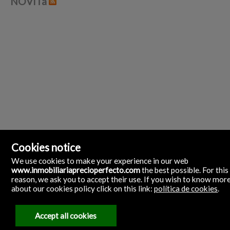
NOVITà
Cookies notice
We use cookies to make your experience in our web
www.inmobiliariaprecioperfecto.com
the best possible. For this
reason, we ask you to accept their use. If you wish to know mor
about our cookies policy click on this link:
política de cookies
.
Inmobiliaria Precio Perfecto
C/ Manolo Millares 79 (antigua C/ Jose Antonio)
35500 Arrecife, Lanzarote, Las Palmas
Spagna
Accept all cookies
(+34)