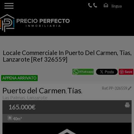
Locale Commerciale In Puerto Del Carmen, Tias,
Lanzarote [Ref 326559]
Save
APPENA ARRIVATO
Puerto del Carmen
Tías
Ref. PP-326559
🔗
,
,
Las Palmas, Lanzarote
165.000€
40m²