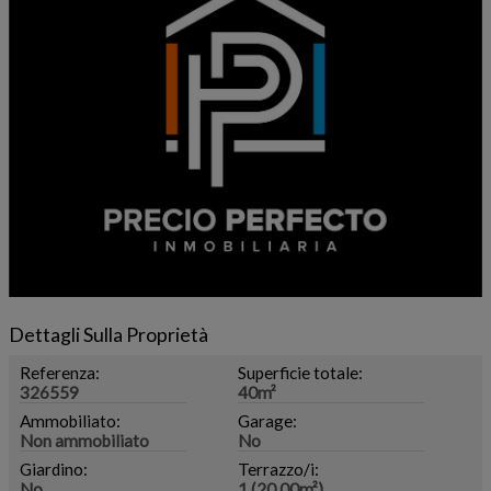
Dettagli Sulla Proprietà
Referenza:
Superficie totale:
326559
40m²
Ammobiliato:
Garage:
Non ammobiliato
No
Giardino:
Terrazzo/i:
No
1 (20.00m²)