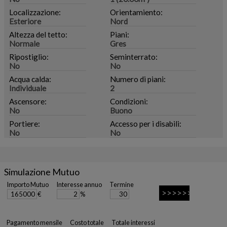
Localizzazione:
Orientamiento:
Esteriore
Nord
Altezza del tetto:
Piani:
Normale
Gres
Ripostiglio:
Seminterrato:
No
No
Acqua calda:
Numero di piani:
Individuale
2
Ascensore:
Condizioni:
No
Buono
Portiere:
Accesso per i disabili:
No
No
Simulazione Mutuo
Importo Mutuo
Interesse annuo
Termine
€
%
Pagamento mensile
Costo totale
Totale interessi