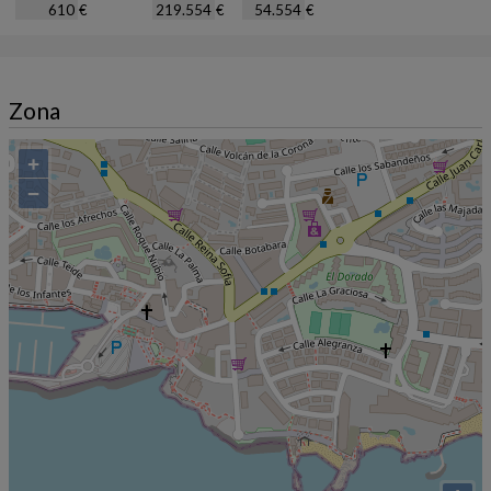
€
€
€
Zona
+
−