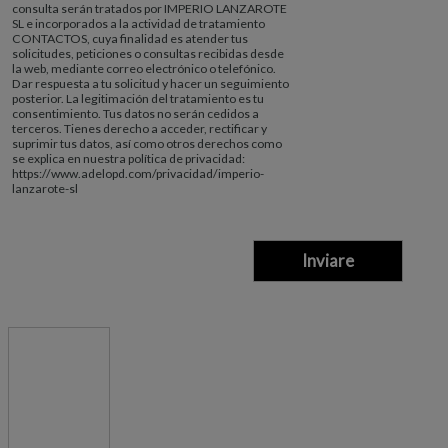
consulta serán tratados por IMPERIO LANZAROTE
SL e incorporados a la actividad de tratamiento
CONTACTOS, cuya finalidad es atender tus
solicitudes, peticiones o consultas recibidas desde
la web, mediante correo electrónico o telefónico.
Dar respuesta a tu solicitud y hacer un seguimiento
posterior. La legitimación del tratamiento es tu
consentimiento. Tus datos no serán cedidos a
terceros. Tienes derecho a acceder, rectificar y
suprimir tus datos, así como otros derechos como
se explica en nuestra política de privacidad:
https://www.adelopd.com/privacidad/imperio-
lanzarote-sl