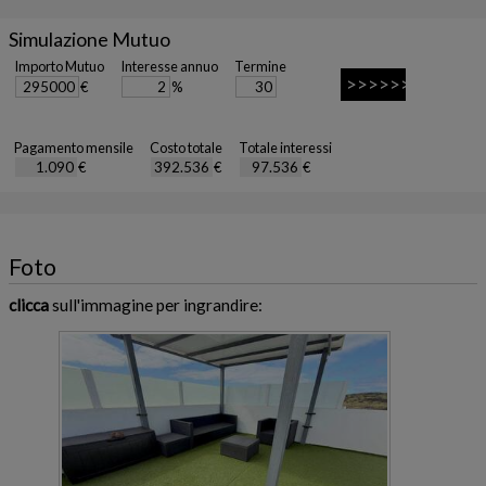
Simulazione Mutuo
Importo Mutuo
Interesse annuo
Termine
€
%
Pagamento mensile
Costo totale
Totale interessi
€
€
€
Foto
clicca
sull'immagine per ingrandire: