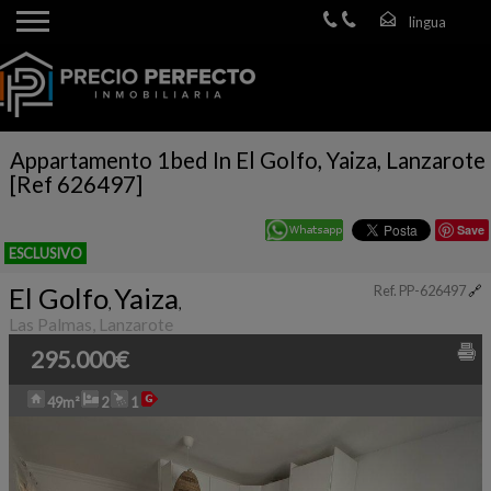
Appartamento 1bed In El Golfo, Yaiza, Lanzarote
[Ref 626497]
Save
ESCLUSIVO
El Golfo
Yaiza
Ref. PP-626497
🔗
,
,
Las Palmas, Lanzarote
295.000€
49m²
2
1