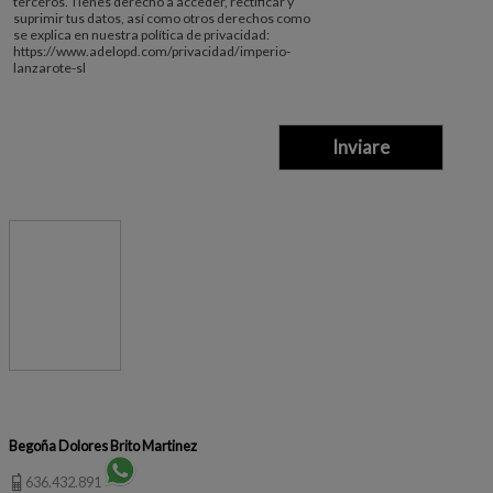
terceros. Tienes derecho a acceder, rectificar y
suprimir tus datos, así como otros derechos como
se explica en nuestra política de privacidad:
https://www.adelopd.com/privacidad/imperio-
lanzarote-sl
Begoña Dolores Brito Martinez
636.432.891