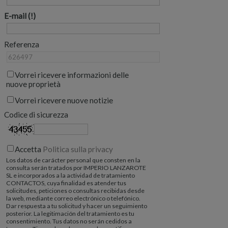
E-mail
Referenza
Vorrei ricevere informazioni delle
nuove proprietà
Vorrei ricevere nuove notizie
Codice di sicurezza
Accetta
Politica sulla privacy
Los datos de carácter personal que consten en la
consulta serán tratados por IMPERIO LANZAROTE
SL e incorporados a la actividad de tratamiento
CONTACTOS, cuya finalidad es atender tus
solicitudes, peticiones o consultas recibidas desde
la web, mediante correo electrónico o telefónico.
Dar respuesta a tu solicitud y hacer un seguimiento
posterior. La legitimación del tratamiento es tu
consentimiento. Tus datos no serán cedidos a