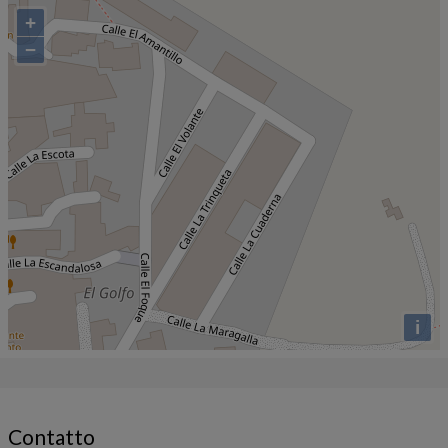
+
−
i
Contatto