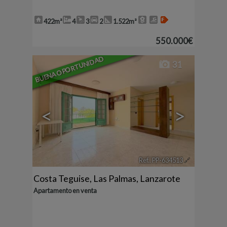
422m²
4
3
2
1.522m²
550.000€
BUENA OPORTUNIDAD
31
<
>
Ref.. PP-634513
🔗
Costa Teguise
,
Las Palmas, Lanzarote
Apartamento en venta