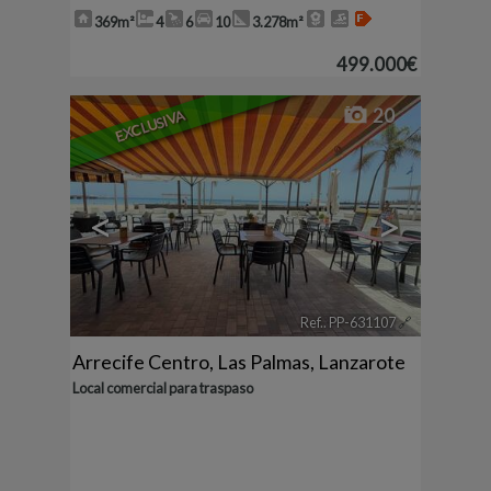
369m²
4
6
10
3.278m²
499.000€
20
EXCLUSIVA
<
>
Ref.. PP-631107
🔗
Arrecife Centro
,
Las Palmas, Lanzarote
Local comercial para traspaso