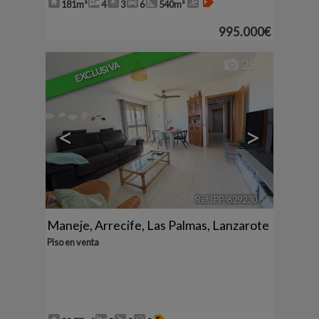
181m²
4
3
6
540m²
995.000€
29
EXCLUSIVA
<
>
Ref.. PP-629230
🔗
Maneje
,
Arrecife
,
Las Palmas, Lanzarote
Piso en venta