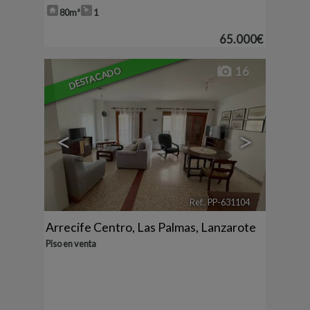
80m²
1
65.000€
DESTACADO
16
<
>
Ref.. PP-631104
🔗
Arrecife Centro
,
Las Palmas, Lanzarote
Piso en venta