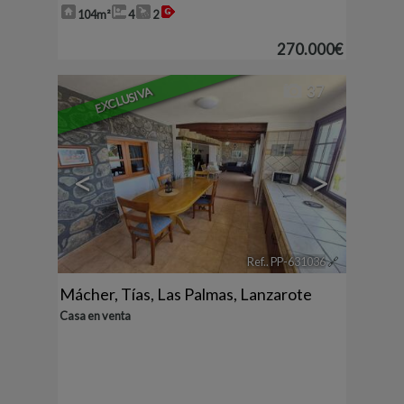
104m²
4
2
270.000€
37
EXCLUSIVA
<
>
Ref.. PP-631036
🔗
Mácher
,
Tías
,
Las Palmas, Lanzarote
Casa en venta