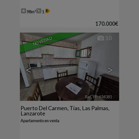
98m²
1
170.000€
10
NOVEDAD
<
>
Ref.. PP-634381
🔗
Puerto Del Carmen
,
Tías
,
Las Palmas,
Lanzarote
Apartamento en venta