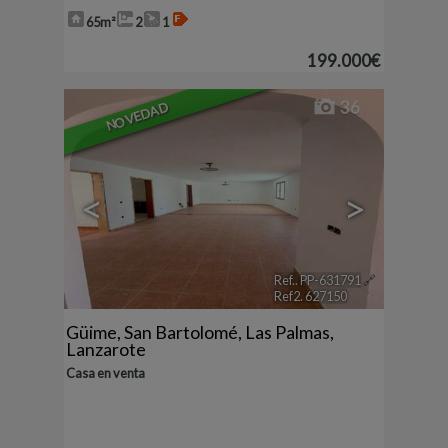
65m²
2
1
199.000€
36
NOVEDAD
<
>
Ref.. PP-631791
🔗
Ref2. 627150
Güime
,
San Bartolomé
,
Las Palmas,
Lanzarote
Casa en venta