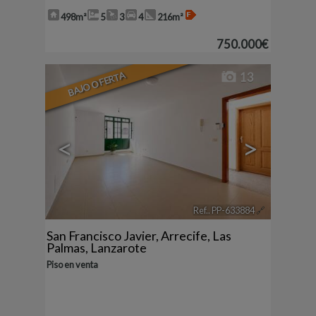
498m²
5
3
4
216m²
750.000€
BAJO OFERTA
13
<
>
Ref.. PP-633884
🔗
San Francisco Javier
,
Arrecife
,
Las
Palmas, Lanzarote
Piso en venta