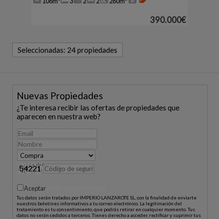
106m²
3
2
2
260m²
390.000€
Seleccionadas:
24 propiedades
Nuevas Propiedades
¿Te interesa recibir las ofertas de propiedades que
aparecen en nuestra web?
Aceptar
Política de privacidad
Tus datos serán tratados por IMPERIO LANZAROTE SL, con la finalidad de enviarte
nuestros boletines informativos a tu correo electrónico. La legitimación del
tratamiento es tu consentimiento, que podrás retirar en cualquier momento. Tus
datos no serán cedidos a terceros. Tienes derecho a acceder, rectificar y suprimir tus