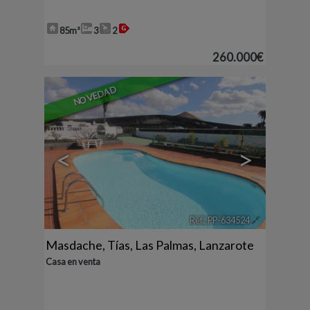
85m²
3
2
260.000€
NOVEDAD
<
>
Ref.. PP-634524
🔗
Masdache
,
Tías
,
Las Palmas, Lanzarote
Casa en venta