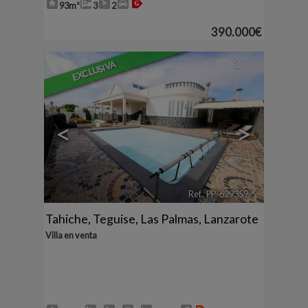
93m²
3
2
390.000€
37
EXCLUSIVA
<
>
Ref.. PP-629359
🔗
Tahiche
,
Teguise
,
Las Palmas, Lanzarote
Villa en venta