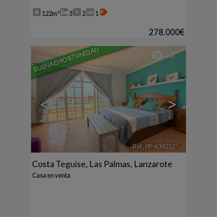
122m²
3
2
1
278.000€
BUENA OPORTUNIDAD
53
<
>
Ref.. PP-634212
🔗
Costa Teguise
,
Las Palmas, Lanzarote
Casa en venta