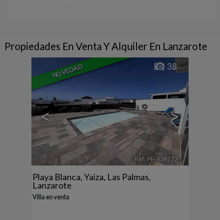
Propiedades En Venta Y Alquiler En Lanzarote
38
NOVEDAD
<
>
Ref.. PP-634722
🔗
Playa Blanca
,
Yaiza
,
Las Palmas,
Lanzarote
Villa en venta