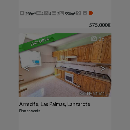
258m²
4
4
2
550m²
575.000€
16
EXCLUSIVA
<
>
Ref.. PP-634611
🔗
Arrecife
,
Las Palmas, Lanzarote
Piso en venta