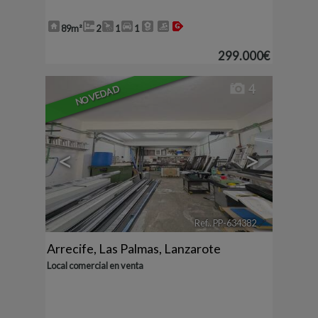
89m²
2
1
1
299.000€
4
NOVEDAD
<
>
Ref.. PP-634382
🔗
Arrecife
,
Las Palmas, Lanzarote
Local comercial en venta