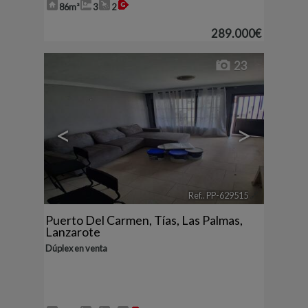
86m²
3
2
289.000€
23
<
>
Ref.. PP-629515
🔗
Puerto Del Carmen
,
Tías
,
Las Palmas,
Lanzarote
Dúplex en venta