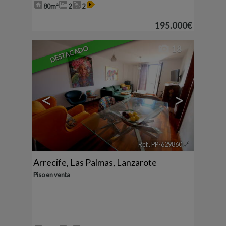
80m²
2
2
195.000€
DESTACADO
18
<
>
Ref.. PP-629860
🔗
Arrecife
,
Las Palmas, Lanzarote
Piso en venta