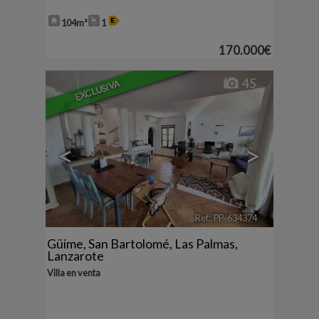
104m²
1
170.000€
45
EXCLUSIVA
<
>
Ref.. PP-634374
🔗
Güime
,
San Bartolomé
,
Las Palmas,
Lanzarote
Villa en venta