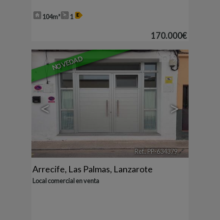
104m²
1
170.000€
9
NOVEDAD
<
>
Ref.. PP-634379
🔗
Arrecife
,
Las Palmas, Lanzarote
Local comercial en venta