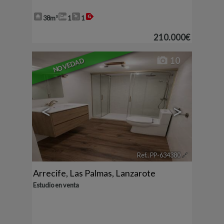
38m²
1
1
210.000€
10
NOVEDAD
<
>
Ref.. PP-634380
🔗
Arrecife
,
Las Palmas, Lanzarote
Estudio en venta