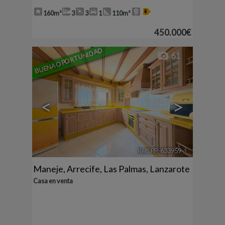
160m²
3
3
1
110m²
450.000€
BUENA OPORTUNIDAD
61
<
>
Ref.. PP-633959
🔗
Maneje
,
Arrecife
,
Las Palmas, Lanzarote
Casa en venta