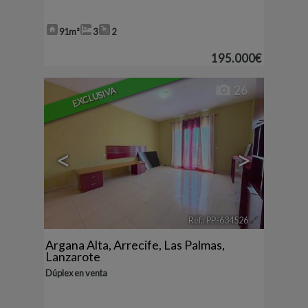
91m²
3
2
195.000€
26
EXCLUSIVA
<
>
Ref.. PP-634526
🔗
Argana Alta
,
Arrecife
,
Las Palmas,
Lanzarote
Dúplex en venta