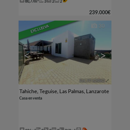
80,77m²
3
2
2
239.000€
30
EXCLUSIVA
<
>
Ref.. PP-628863
🔗
Tahiche
,
Teguise
,
Las Palmas, Lanzarote
Casa en venta