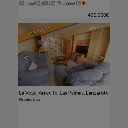
116m²
2
2
1.600m²
430.000€
RESERVADO
15
<
>
Ref.. PP-630658
🔗
La Vega
,
Arrecife
,
Las Palmas, Lanzarote
Piso en venta