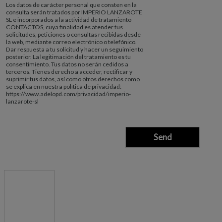
Los datos de carácter personal que consten en la
consulta serán tratados por IMPERIO LANZAROTE
SL e incorporados a la actividad de tratamiento
CONTACTOS, cuya finalidad es atender tus
solicitudes, peticiones o consultas recibidas desde
la web, mediante correo electrónico o telefónico.
Dar respuesta a tu solicitud y hacer un seguimiento
posterior. La legitimación del tratamiento es tu
consentimiento. Tus datos no serán cedidos a
terceros. Tienes derecho a acceder, rectificar y
suprimir tus datos, así como otros derechos como
se explica en nuestra política de privacidad:
https://www.adelopd.com/privacidad/imperio-
lanzarote-sl