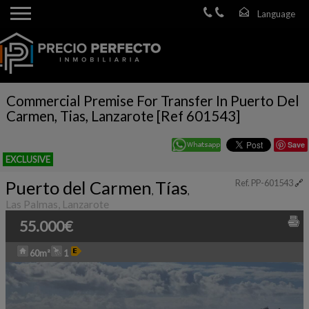
Commercial Premise For Transfer In Puerto Del
Carmen, Tias, Lanzarote [Ref 601543]
Save
EXCLUSIVE
Puerto del Carmen
Tías
Ref. PP-601543
🔗
,
,
Las Palmas, Lanzarote
55.000€
60m²
1