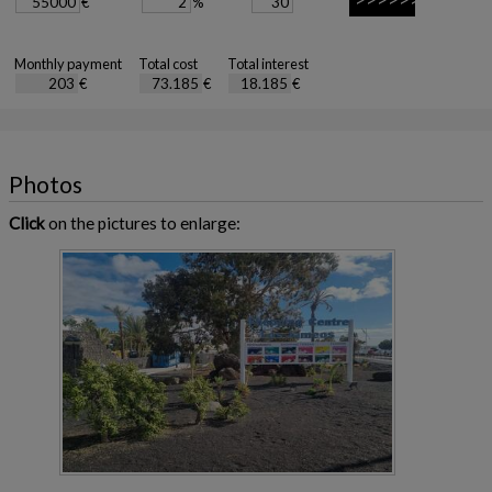
€
%
Monthly payment
Total cost
Total interest
€
€
€
Photos
Click
on the pictures to enlarge: