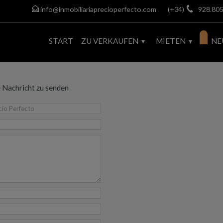
info@inmobiliariaprecioperfecto.com
(+34)
928.805
START
ZU VERKAUFEN
MIETEN
NE
e Nachricht zu senden