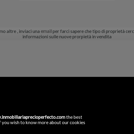
mo altre
, inviaci una
email
per farci sapere che tipo di proprietà cerc
informazioni sulle nuove prorpietà in vendita
rfecto
(antigua C/ Jose Antonio)
rote, Las Palmas
inmobiliariaprecioperfecto.com
the best
. If you wish to know more about our cookies