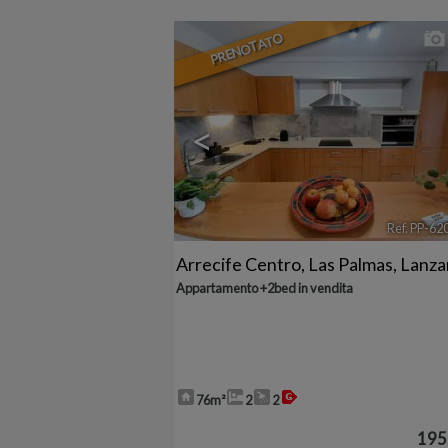
PRENOTATO
<
Ref. PP-62
Arrecife Centro
,
Las Palmas, Lanza
Appartamento +2bed in vendita
76m²
2
2
195