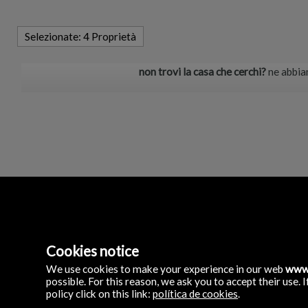
Selezionate:
4 Proprietà
non trovi la casa che cerchi?
ne abbia
Inmobiliaria Precio Pe
Cookies notice
C/ Manolo Millares 79 
35500 Arrecife, Lanza
We use cookies to make your experience in our web
www.
Spagna
possible. For this reason, we ask you to accept their use
(+34)
policy click on this link:
política de cookies
.
928.805.826