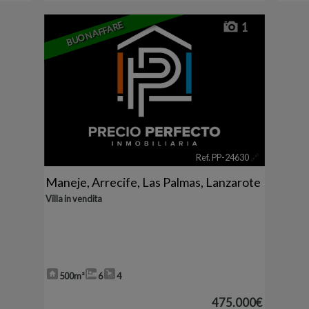
BUON AFFARE
1
Ref. PP-24630
🔗
Maneje
,
Arrecife
,
Las Palmas, Lanzarote
Villa in vendita
500m²
6
4
475.000€