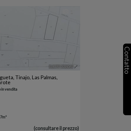
1
Contatt
Ref. PP-338069
🔗
egueta
,
Tinajo
,
Las Palmas,
arote
 in vendita
07m²
(consultare il prezzo)