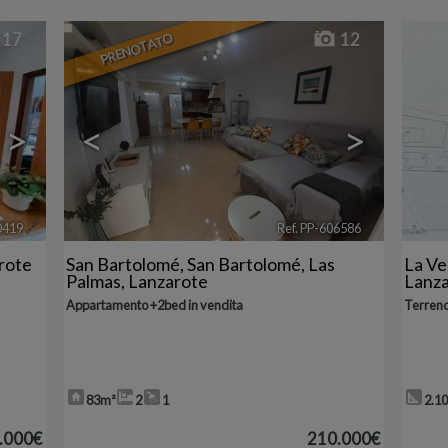
PRENOTATO
17
12
>
<
>
0419
🔗
Ref. PP-606586
🔗
rote
San Bartolomé
,
San Bartolomé
,
Las
La V
Palmas, Lanzarote
Lanz
Appartamento +2bed in vendita
Terreno
83m²
2
1
2.1
.000€
210.000€