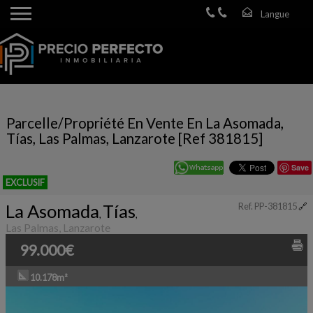
Parcelle/Propriété En Vente En La Asomada,
Tías, Las Palmas, Lanzarote [Ref 381815]
Save
EXCLUSIF
La Asomada
Tías
Ref. PP-381815
🔗
,
,
Las Palmas, Lanzarote
99.000€
10.178m²