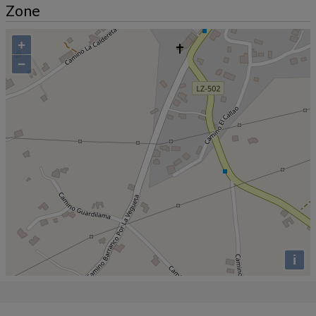
Zone
+
−
i